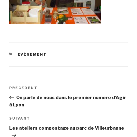
CATÉGORIES
EVÉNEMENT
Navigation
Article
PRÉCÉDENT
de
précédent
On parle de nous dans le premier numéro d’Agir
l’article
à Lyon
Article
SUIVANT
suivant
Les ateliers compostage au parc de Villeurbanne