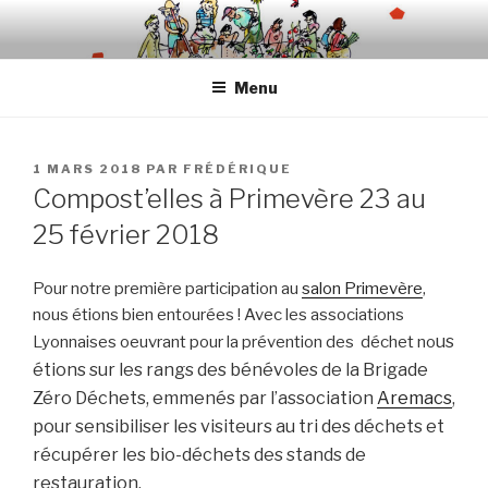
Aller
au
contenu
Menu
principal
PUBLIÉ
1 MARS 2018
PAR
FRÉDÉRIQUE
LE
Compost’elles à Primevère 23 au
25 février 2018
Pour notre première participation au
salon Primevère
,
nous étions bien entourées ! Avec les associations
us
Lyonnaises oeuvrant pour la prévention des déchet no
étions sur les rangs des bénévoles de la Brigade
Zéro Déchets,
emmenés par l’association
Aremacs
,
pour s
ensibiliser les visiteurs au tri des déchets et
récupérer les bio-déchets des stands de
restauration.