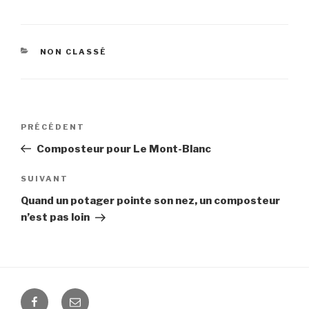
CATÉGORIES
NON CLASSÉ
Navigation
Article
PRÉCÉDENT
de
précédent
Composteur pour Le Mont-Blanc
l’article
Article
SUIVANT
suivant
Quand un potager pointe son nez, un composteur
n’est pas loin
Facebook
E-