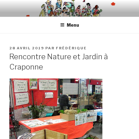
Aller
au
contenu
Menu
principal
PUBLIÉ
28 AVRIL 2019
PAR
FRÉDÉRIQUE
LE
Rencontre Nature et Jardin à
Craponne